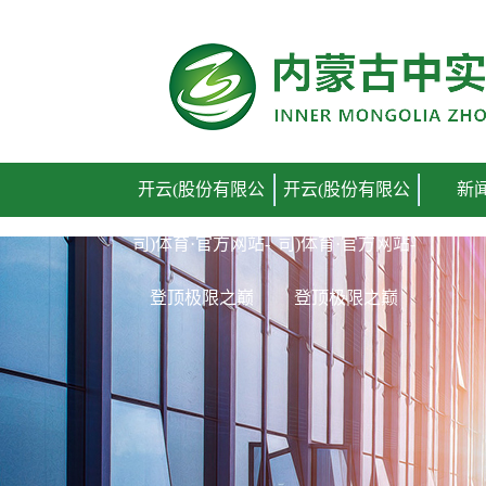
开云(股份有限公司)体育·官方网站-登顶极限之巅
开云(股份有限公
开云(股份有限公
新
司)体育·官方网站-
司)体育·官方网站-
登顶极限之巅
登顶极限之巅