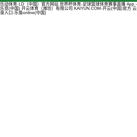
乐动体育·LD（中国）官方网站
世界杯体育-足球篮球体育赛事直播 App - Ap
乐竞(中国)
开云体育（潍坊）有限公司
KAIYUN.COM-开云(中国)官方
云
录入口-乐鱼online(中国)