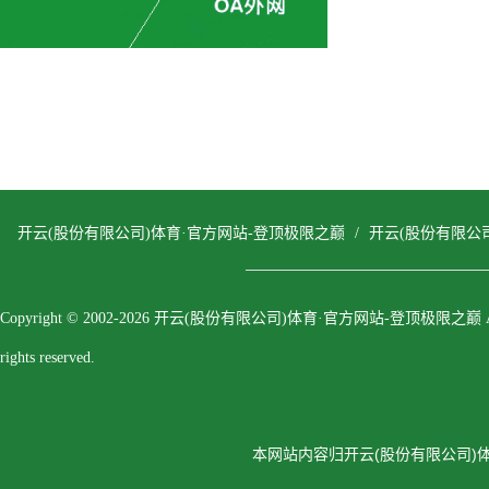
开云(股份有限公司)体育·官方网站-登顶极限之巅
/
开云(股份有限公
Copyright © 2002-2026 开云(股份有限公司)体育·官方网站-登顶极限之巅 A
rights reserved.
本网站内容归开云(股份有限公司)