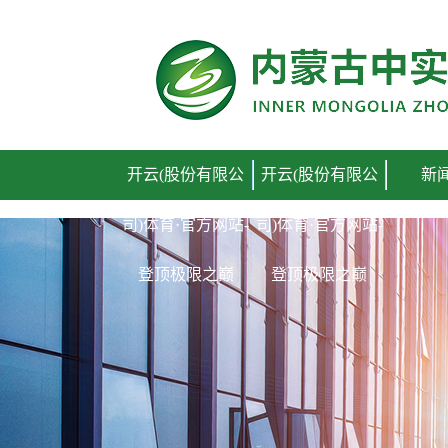
开云(股份有限公司)体育·官方网站-登顶极限之巅
开云(股份有限公
开云(股份有限公
新
司)体育·官方网站-
司)体育·官方网站-
登顶极限之巅
登顶极限之巅