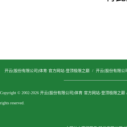
开云(股份有限公司)体育·官方网站-登顶极限之巅
/
开云(股份有限公
Copyright © 2002-2026 开云(股份有限公司)体育·官方网站-登顶极限之巅 A
rights reserved.