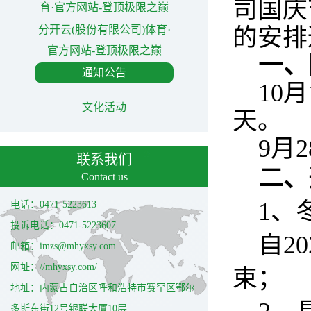
司国庆
育·官方网站-登顶极限之巅
分开云(股份有限公司)体育·
的安排
官方网站-登顶极限之巅
一、
通知公告
10
文化活动
天。
9月
联系我们
二、
Contact us
1、
电话：0471-5223613
投诉电话：0471-5223607
自2
邮箱：imzs@mhyxsy.com
网址：//mhyxsy.com/
束；
地址：内蒙古自治区呼和浩特市赛罕区鄂尔
多斯东街12号银联大厦10层