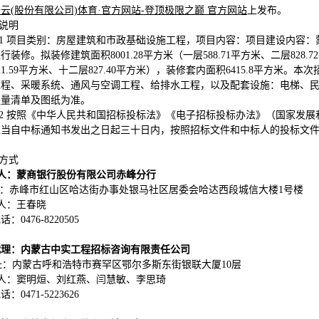
云(股份有限公司)体育·官方网站-登顶极限之巅 官方网站
上发布。
他说明
7.1 项目类别：房屋建筑和市政基础设施工程，项目内容：项目建设内容
行装修。拟装修建筑面积8001.28平方米（一层588.71平方米、二层828.7
21.59平方米、十二层827.40平方米），装修套内面积6415.8平方
工程、采暖系统、通风与空调工程、给排水工程，以及配套设施：电梯、民
程量清单及图纸为准。
7.2 按照《中华人民共和国招标投标法》《电子招标投标办法》（国家发
应当自中标通知书发出之日起三十日内，按照招标文件和中标人的投标文
。
系方式
 人：
蒙商银行股份有限公司赤峰分行
：
赤峰市红山区哈达街办事处银马社区居委会哈达西段城信大楼1号楼
 人：王春晓
：0476-8220505
代理：
内蒙古中实工程招标咨询有限责任公司
址：内蒙古呼和浩特市赛罕区鄂尔多斯东街银联大厦10层
 人：
窦明烜、刘红燕、闫慧敏、李思琦
电话：
0471-5223626