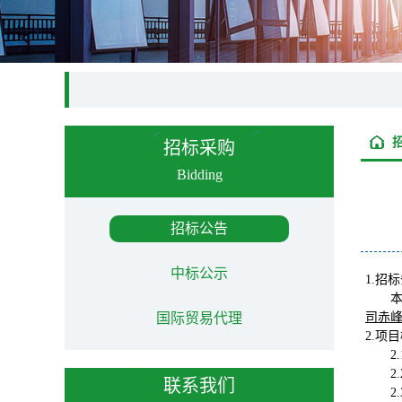
招标采购
Bidding
招标公告
中标公示
1.招
国际贸易代理
司赤
2.项
2
2
联系我们
2