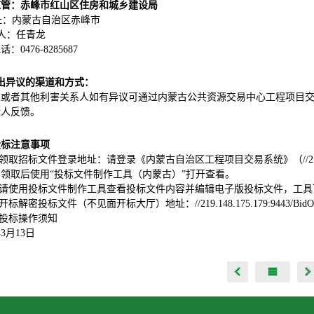
监管：赤峰市红山区住房和城乡建设局
址：
内蒙古自治区赤峰市
 人：任青龙
：0476-8285687
出异议的渠道和方式：
人或者其他利害关系人如有异议可通过内蒙古公共资源交易中心工程项目
标人反馈。
投标注意事项
、领取招标文件登录地址：请登录《内蒙古自治区工程项目交易系统》（//219.148.17
领取后使用“投标文件制作工具（内蒙古）”打开查看。
2、请使用投标文件制作工具查看投标文件内容并编辑电子版投标文件，工
、开标解密投标文件（不见面开标大厅）地址：//219.148.175.179:9443/BidOp
4、投标操作须知
年
3
月
13
日