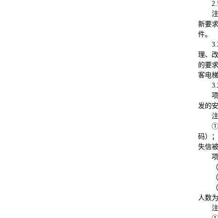
2.
新要
件。
3.
理、
的要
客电梯
3.
发的
码）；
失信
人数为