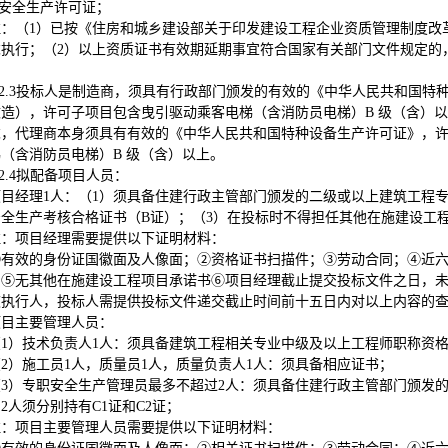
安全生产许可证；
注：（1）已按《住房和城乡建设部关于印发建设工程企业资质管理制度改革
求执行；（2）以上资质证书有效期延期事宜符合国家有关部门文件规定的
2.3
投标人是制造商，须具有行政部门颁发的有效的《中华人民共和国特
改造），许可子项目包含曳引驱动乘客电梯（含消防员电梯）B 级（含）
求，代理商本身须具有有效的《中华人民共和国特种设备生产许可证》，
（含消防员电梯）B 级（含）以上。
2.4
拟配备项目人员：
项目经理1人：（1）须具备住建行政主管部门颁发的二级或以上建筑工程
安全生产考核合格证书（B证）；（3）在投标时不得担任其他在施建设工
注：项目经理需要提供以下证明材料：
①有效的身份证国徽面及人像面；②资格证书扫描件；③劳动合同；④近
⑤无其他在施建设工程项目承诺书⑥项目经理截止提交投标文件之日，未被“中国执行信息公
被执行人，投标人需提供投标文件递交截止时间前十五日内对以上内容的
项目主要管理人员：
（1）技术负责人1人：须具备建筑工程相关专业中级及以上工程师职称资
（2）施工员1人，质量员1人，质量负责人1人：须具备相应证书；
（3）专职安全生产管理员最多不超过2人：须具备住建行政主管部门颁发的
2人须分别持有C1证和C2证；
注：项目主要管理人员需要提供以下证明材料：