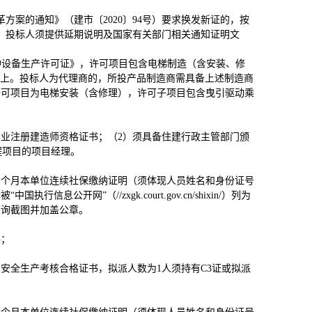
方案的通知》（建市〔2020〕94号）要求换发新证的，按
，投标人须提供延期说明及国家有关部门相关通知证明文
种设备生产许可证》，许可项目包含电梯制造（含安装、修
以上。投标人为代理商的，所投产品制造商需具备上述制造商
许可项目为电梯安装（含修理），许可子项目包含曳引驱动乘
专业注册建造师资格证书；（2）须具备住建行政主管部门颁
程项目的项目经理。
六个月本单位连续社保缴纳证明（须体现人员姓名和身份证号
开网”（//zxgk.court.gov.cn/shixin/）列为
查询截图并加盖公章。
格；
安全生产考核合格证书，拟派人数为1人须持有C3证或拟派