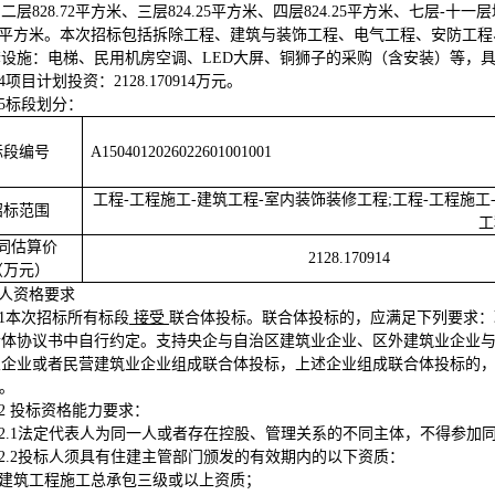
二层828.72平方米、三层824.25平方米、四层824.25平方米、七层-十一
5.8平方米。本次招标包括拆除工程、建筑与装饰工程、电气工程、安防
套设施：电梯、民用机房空调、LED大屏、铜狮子的采购（含安装）等，
.4项目计划投资：2128.170914万元
。
.5标段划分：
标段编号
A1504012026022601001001
工程-工程施工-建筑工程-室内装饰装修工程;工程-工程施工
招标范围
工
同估算价
2128
.
170914
（万元）
标人资格要求
.1本次招标所有标段
接受
联合体投标。联合体投标的，应满足下列要求：
合体协议书中自行约定
。
支持央企与自治区建筑业企业、区外建筑业企业
业企业或者民营建筑业企业组成联合体投标，上述企业组成联合体投标的
）。
.2 投标资格能力要求
：
2.1
法定代表人为同一人或者存在控股、管理关系的不同主体，不得参加
2.2
投标人须具有住建主管部门颁发的有效期内的以下资质：
建筑工程施工总承包三级或以上资质；