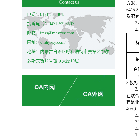
Contact us
方米、
641
电话：0471-5223613
及配
2
投诉电话：0471-5223607
2
邮箱：imzs@mhyxsy.com
网址：//mhyxsy.com/
地址：内蒙古自治区呼和浩特市赛罕区鄂尔
多斯东街12号银联大厦10层
合
3.投
3
在联
建筑
40%
3
3.
3.
1.