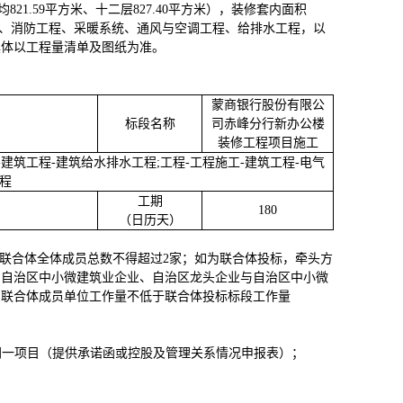
层均821.59平方米、十二层827.40平方米），装修套内面积
工程、消防工程、采暖系统、通风与空调工程、给排水工程，以
具体以工程量清单及图纸为准
。
蒙商银行股份有限公
标段名称
司赤峰分行新办公楼
装修工程项目
施工
-建筑工程-建筑给水排水工程;工程-工程施工-建筑工程-电气
程
工期
180
（日历天）
联合体全体成员总数不得超过2家；如为联合体投标，牵头方
与自治区中小微建筑业企业、自治区龙头企业与自治区中小微
，联合体成员单位工作量不低于联合体投标标段工作量
同一项目（提供承诺函或控股及管理关系情况申报表）；