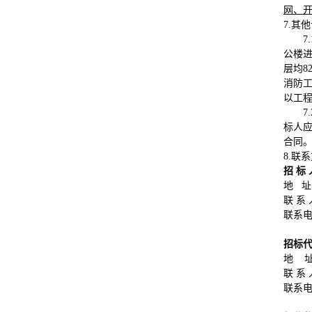
网、开
7.其
公楼进
层均8
消防
以工
标人
合同
8.联
招 标
地 址
联 系
联系电话
招标
地 
联 系
联系