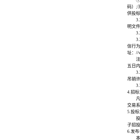
码）;
供投
3.
明文
3.
3.
信行为
址：//
五日内
3.
吊销
3
4.招
交易
5.投
子招
6.发