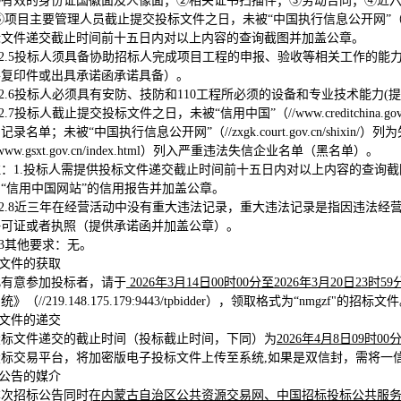
①有效的身份证国徽面及人像面；②相关证书扫描件；③劳动合同；④近
⑤项目主要管理人员截止提交投标文件之日，未被“中国执行信息公开网”（//zxgk.c
标文件递交截止时间前十五日内对以上内容的查询截图并加盖公章。
2.5
投标人须具备协助招标人完成项目工程的申报、验收等相关工作的能
件复印件或出具承诺函承诺具备）。
2.6
投标人必须具有安防、技防和110工程所必须的设备和专业技术能力(
2.7
投标人截止提交投标文件之日，未被“信用中国”（//www.creditchi
记录名单；未被“中国执行信息公开网”（//zxgk.court.gov.cn/shi
www.gsxt.gov.cn/index.html）列入严重违法失信企业名单（黑名单）。
注：1.投标人需提供投标文件递交截止时间前十五日内对以上内容的查询截
“信用中国网站”的信用报告并加盖公章。
2.8
近三年在经营活动中没有重大违法记录，重大违法记录是指因违法经营
许可证或者执照（提供承诺函并加盖公章）。
.3其他要求：无。
标文件的获取
凡有意参加投标者，请于
2026
年
3
月
14
日
00
时
00
分至
2026
年
3
月
20
日
23
时
59
系统
》（//219.148.175.179:9443/tpbidder），领取格式为“nm
标文件的递交
投标文件递交的截止时间（投标截止时间，下同）为
2026
年
4
月
8
日
09
时
00
投标交易平台，将加密版电子投标文件上传至系统,如果是双信封，需将一
布公告的媒介
本次招标公告同时在
内蒙古自治区公共资源交易网、中国招标投标公共服