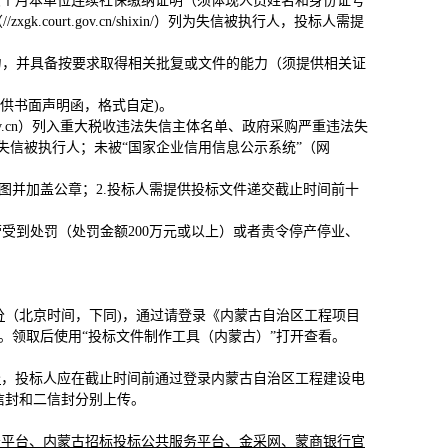
六个月本单位连续社保缴纳证明（须体现人员姓名和身份证号
ourt.gov.cn/shixin/）列为失信被执行人，投标人需提
力，并具备按要求取得相关批复或文件的能力（须提供相关证
提供书面声明函，格式自定)。
na.gov.cn）列入重大税收违法失信主体名单、政府采购严重违法失
xin/）列为失信被执行人；未被“国家企业信用信息公示系统”（网
图并加盖公章；2.投标人需提供投标文件递交截止时间前十
受到处罚（处罚金额200万元或以上）或者责令停产停业、
分
（北京时间，下同)，通过请登录《
内蒙古自治区工程项目
gzf"的招标文件。领取后使用“投标文件制作工具（内蒙古）”打开查看。
分
，投标人应在截止时间前通过登录内蒙古自治区工程建设电
信封和二信封分别上传。
务平台、内蒙古招标投标公共服务平台
、金采网、蒙商银行官