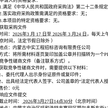
申请人的资格要求：
1.
满足《中华人民共和国政府采购法》第二十二条规定
2.
落实政府采购政策需满足的资格要求：无；
3.
本项目的特定资格要求：无。
获取采购文件
时间：
2026年3 月 17 日
至
2026年 3 月24 日
，每天上
京时间，法定节假日除外 ）
地点：内蒙古中实工程招标咨询有限责任公司
方式：将所需材料逐页复印加盖公章并扫描转为一个PDF格式
竞争性磋商文件（备注联系方式）。
获取竞争性磋商文件时，需要提供以下材料：
1
、委托代理人出示身份证原件或复印件；
2
、出具经法定代表人签字、公司盖章的“法定代表人授
售价：0元
响应文件提交
截止时间：
2026年3月27日14点30分
（北京时间）