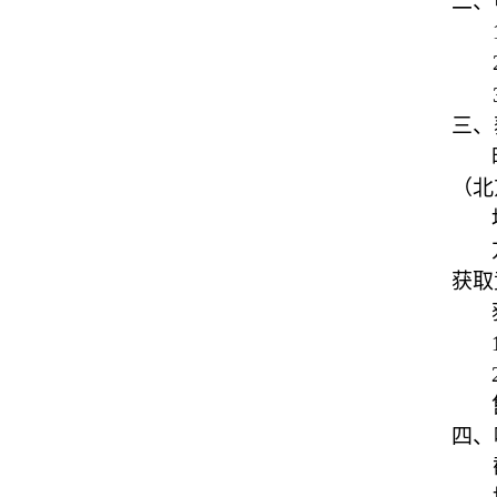
二、
三、
（北
获取
四、