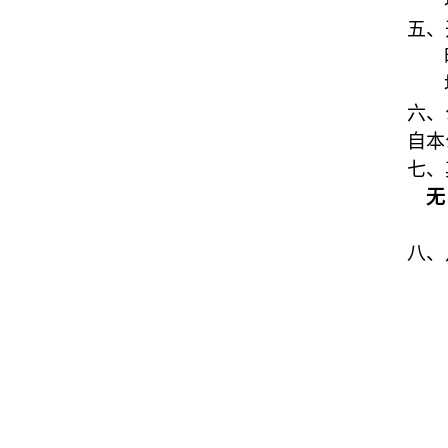
五、
六、
自本
七、
无
八、