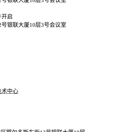
号银联大厦10层3号会议室
件开启
号银联大厦10层3号会议室
技术中心