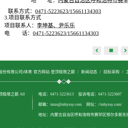
地 址：
内蒙古自治区呼和浩特市赛罕
联系方式：
0471-5223623
/15661134303
3.
项目联系方式
项目联系人：
李坤基、尹乐乐
电 话：
0471-5223623
/15661134303
(股份有限公司)体育·官方网站-登顶极限之巅
/
新闻动态
/
招标采购
/
登顶极限之巅 All
电话：0471-5223613 投诉电话：0471-5223607
邮箱：imzs@mhyxsy.com 网址：//mhyxsy.com/
地址：内蒙古自治区呼和浩特市赛罕区鄂尔多斯东街