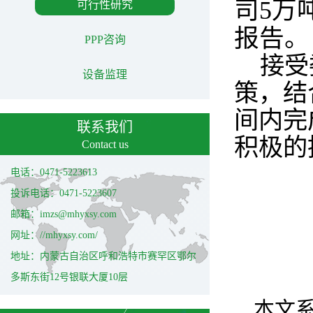
司5万
可行性研究
报告。
PPP咨询
接受
设备监理
策，结
间内完
联系我们
积极的
Contact us
电话：0471-5223613
投诉电话：0471-5223607
邮箱：imzs@mhyxsy.com
网址：//mhyxsy.com/
地址：内蒙古自治区呼和浩特市赛罕区鄂尔
多斯东街12号银联大厦10层
本文