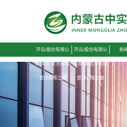
开云(股份有限公司)体育·官方网站-登顶极限之巅
开云(股份有限公
开云(股份有限公
新
司)体育·官方网站-
司)体育·官方网站-
登顶极限之巅
登顶极限之巅